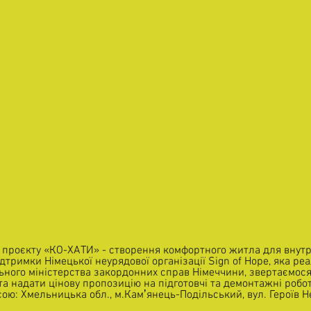
єю проєкту «КО-ХАТИ» - створення комфортного житла для внут
дтримки Німецької неурядової організації Sign of Hope, яка реа
ного міністерства закордонних справ Німеччини, звертаємося
 та надати цінову пропозицію на підготовчі та демонтажні робот
ю: Хмельницька обл., м.Камʼянець-Подільський, вул. Героїв Не