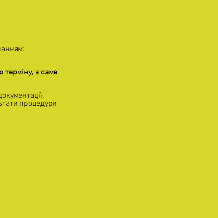
ланням: 
 терміну, а саме 
документації.
ьтати процедури 