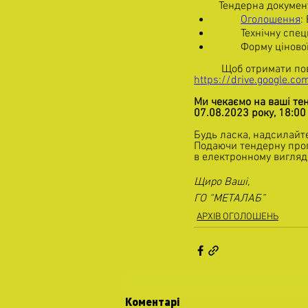
         Тендерна до
Оголошення
:
         Технічну 
         Форму цін
          Щоб отри
https://drive.google.
Ми чекаємо на ваші тенд
07.08.2023 року, 18:00 
Будь ласка, надсилайте
Подаючи тендерну проп
в електронному вигляді
Щиро Ваші,
ГО “МЕТАЛАБ”
АРХІВ ОГОЛОШЕНЬ
Коментарі