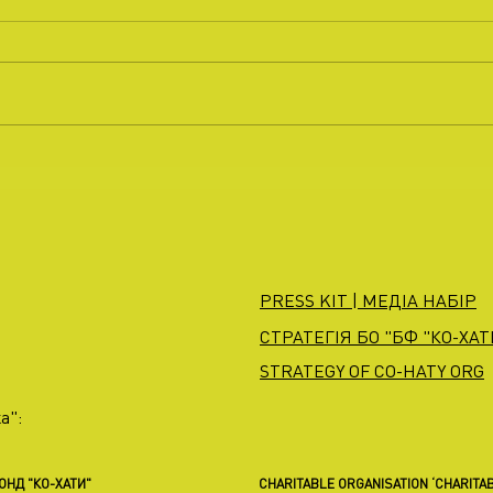
PRESS KIT | МЕДІА НАБІР
СТРАТЕГІЯ БО "БФ "КО-ХАТИ
STRATEGY OF CO-HATY ORG
а":
ФОНД "КО-ХАТИ"
CHARITABLE ORGANISATION ‘CHARITAB