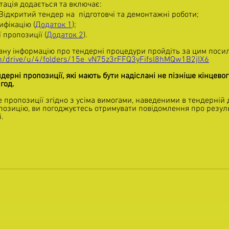
кументація додається та включає:
 Відкритий тендер на 
підготовчі та демонтажні роботи;
специфікацію (
Додаток 1
); 
ової пропозиції (
Додаток 2
).
мати повну інформацію про тендерні процедури пройдіть за цим поси
com/drive/u/4/folders/15e_vN75z3rFFQ3yFifsl8hMQw1B2jIX6
ерні пропозиції, які мають бути надіслані не пізніше кінцевого
год.
 пропозиції згідно з усіма вимогами, наведеними в тендерній 
озицію, ви погоджуєтесь отримувати повідомлення про резул
. 