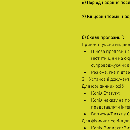
6) Період надання посл
7) Кінцевий термін на
8) Склад пропозиції:
Прийняті умови надання
Цінова пропозиція
містити ціни на ок
супроводжуючих ви
Резюме, яке підтве
3.   Установчі документ
Для юридичних осіб:
Копія Статуту;
Копія наказу на п
представляти інтер
Виписка/Витяг з Є
Для фізичних осіб-підп
Копія Виписки/Вит