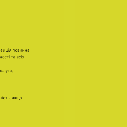
озиція повинна 
ості та всіх 
ослуги;
ість, якщо 