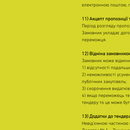
електронною поштою, п
11) Акцепт пропозиції 
Період розгляду пропоз
Замовник укладає дого
переможця.
12) Відміна замовником
Замовник може відмінит
1) відсутності подальшо
2) неможливості усуне
публічних закупівель;
3) скорочення видатків 
4) якщо переможець тен
тендеру то це може бу
13) Додатки до тендер
Невід’ємною частиною ц