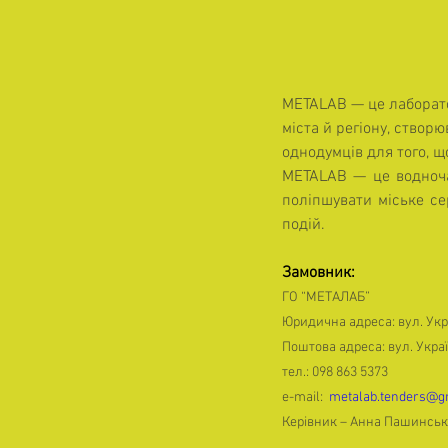
METALAB — це лаборатор
міста й регіону, створ
однодумців для того, щ
METALAB — це водночас
поліпшувати міське се
подій.
Замовник:
ГО “МЕТАЛАБ”
Юридична адреса: вул. Укра
Поштова адреса: вул. Украї
тел.: 098 863 5373
e-mail:  
metalab.tenders@g
Керівник – Анна Пашинсь