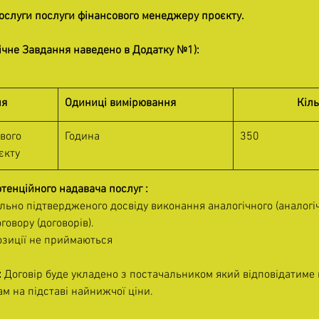
послуги послуги фінансового менеджеру проєкту.
хнічне Завдання наведено в Додатку №1):
ня
Одиниці вимірювання
Кіль
вого 
Година
350
єкту
отенційного надавача послуг :
льно підтвердженого досвіду виконання аналогічного (аналогіч
говору (договорів).
озиції не приймаються
 
Договір буде укладено з постачальником який відповідатиме 
м на підставі найнижчої ціни.