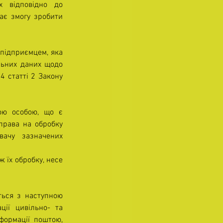
 відповідно до 
ає змогу зробити 
підприємцем, яка 
льних даних щодо 
4 статті 2 Закону 
ою особою, що є 
рава на обробку 
ачу зазначених 
 їх обробку, несе 
ться з наступною 
ції цивільно- та 
формації поштою, 