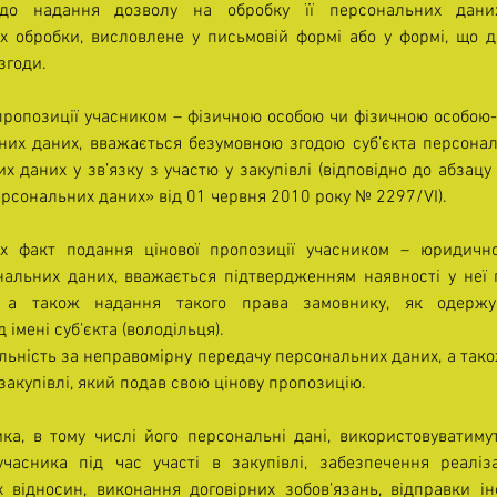
одо надання дозволу на обробку її персональних даних
х обробки, висловлене у письмовій формі або у формі, що д
згоди.
пропозиції учасником – фізичною особою чи фізичною особою-
них даних, вважається безумовною згодою суб’єкта персона
х даних у зв’язку з участю у закупівлі (відповідно до абзацу 
ерсональних даних» від 01 червня 2010 року № 2297/VI).
ах факт подання цінової пропозиції учасником – юридичн
альних даних, вважається підтвердженням наявності у неї п
 а також надання такого права замовнику, як одержув
імені суб’єкта (володільця).
льність за неправомірну передачу персональних даних, а також
закупівлі, який подав свою цінову пропозицію.
ка, в тому числі його персональні дані, використовуватиму
учасника під час участі в закупівлі, забезпечення реаліза
 відносин, виконання договірних зобов’язань, відправки ін