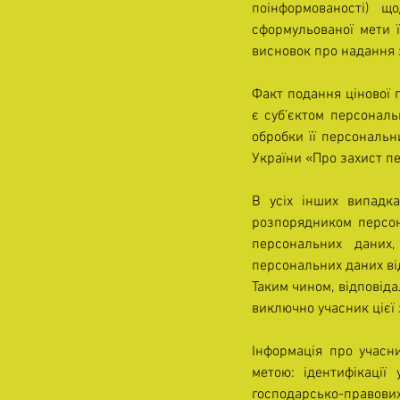
поінформованості) щ
сформульованої мети ї
висновок про надання 
Факт подання цінової 
є суб’єктом персональ
обробки її персональни
України «Про захист п
В усіх інших випадк
розпорядником персон
персональних даних,
персональних даних від 
Таким чином, відповіда
виключно учасник цієї 
Інформація про учасни
метою: ідентифікації 
господарсько-правових