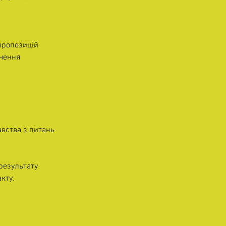
пропозицій 
чення 
вства з питань 
результату 
кту.