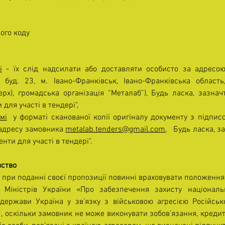
ного коду
і
 - їх слід надсилати або доставляти особисто за адресою 
 буд. 23, м. Івано-Франківськ, Івано-Франківська область
рх), громадська організація “Металаб”), Будь ласка, зазначт
для участі в тендері",
мі
  у форматі сканованої копії оригіналу документу з підписо
 адресу замовника 
metalab.tenders@gmail.com
,   Будь ласка, з
нти для участі в тендері".
вство
і при поданні своєї пропозиції повинні враховувати положення
 Міністрів України «Про забезпечення захисту національн
ержави Україна у зв’язку з військовою агресією Російсько
, оскільки замовник не може виконувати зобов’язання, кредит