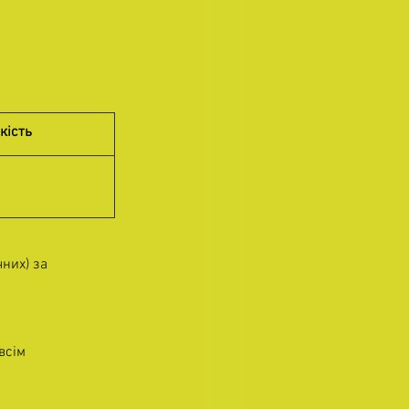
кість
них) за 
всім 