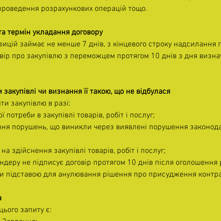
роведення розрахункових операцій тощо.
та термін укладання договору
ицій займає не менше 7 днів, з кінцевого строку надсилання 
вір про закупівлю з переможцем протягом 10 днів з дня визна
 закупівлі чи визнання її такою, що не відбулася
и закупівлю в разі:
ї потреби в закупівлі товарів, робіт і послуг;
ння порушень, що виникли через виявлені порушення законода
на здійснення закупівлі товарів, робіт і послуг;
деру не підписує договір протягом 10 днів після оголошення 
ти підставою для анулювання рішення про присудження контра
а
ього запиту є: