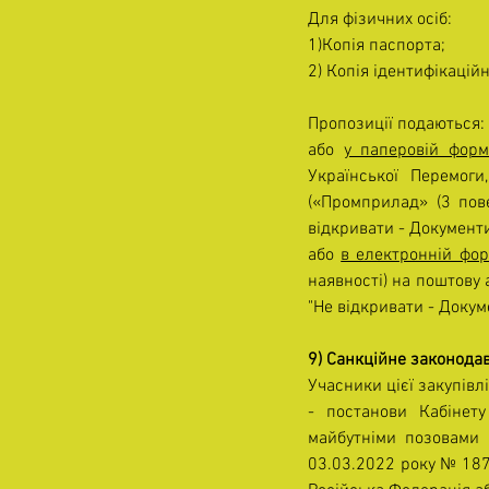
Для фізичних осіб:
1)Копія паспорта;
2) Копія ідентифікацій
Пропозиції подаються:
або 
у паперовій форм
Української Перемоги,
(«Промприлад» (3 пове
відкривати - Документи 
або 
в електронній фор
наявності) на поштову
"Не відкривати - Докуме
9) Санкційне законода
Учасники цієї закупівл
- постанови Кабінету
майбутніми позовами д
03.03.2022 року № 187