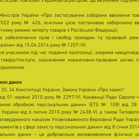
о особи, пов’язані з країною-агресором, що визначені підпункто
Міністрів України «Про застосування заборони ввезення това
.2022 року № 426, оскільки цією постановою заборонено вв
тному режимі імпорту товарів з Російської Федерації;
ро забезпечення прав і свобод громадян та правовий реж
країни» від 15.04.2014 року № 1207-VII.
ня учасником під час подання пропозиції, зокрема невідповідн
товару/послуги, зазначеним нормативно-правовим актам, пр
відхиленню.
них даних
, 32, 34 Конституції України, Закону України «Про захист
ід 01 червня 2010 року № 2297/VI, Конвенції Ради Європи «П
ваною обробкою персональних даних» (ETS № 108) від 28 с
 України від 6 липня 2010 року № 2438-VI, а також Типового
атвердженого наказом Уповноваженого Верховної Ради Украї
ументів у сфері захисту персональних даних» від 8 січня 2014
нальних даних – це добровільне волевиявлення фізичної осо