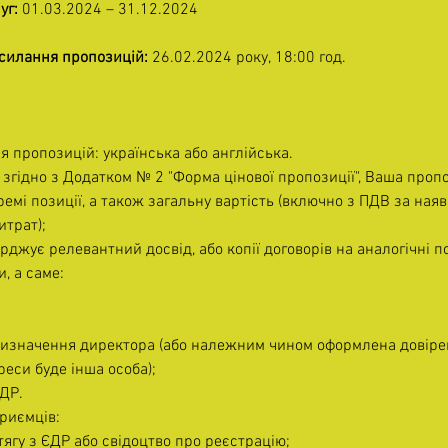
уг:
 01.03.2024 – 31.12.2024
дсилання пропозицій:
 26.02.2024 року, 18:00 год.
 пропозицій: українська або англійська.
 згідно з Додатком № 2 "Форма цінової пропозиції", Ваша проп
ремі позиції, а також загальну вартість (включно з ПДВ за наявн
трат);
рджує релевантний досвід, або копії договорів на аналогічні п
и, а саме:
ризначення директора (або належним чином оформлена довірен
еси буде інша особа);
ДР.
риємців:
ягу з ЄДР або свідоцтво про реєстрацію;