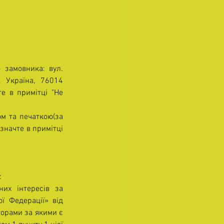
замовника: вул. 
, Україна, 76014 
е в примітці "Не 
м та печаткою(за 
азначте в примітці 
:
их інтересів за 
ї Федерації» від 
орами за якими є 