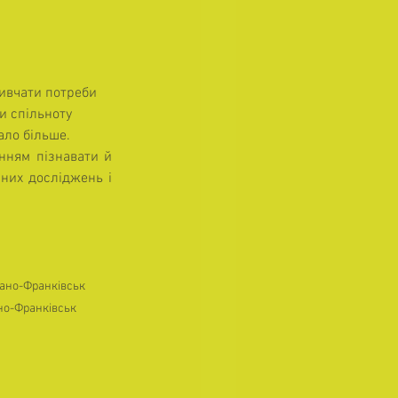
вивчати потреби 
и спільноту 
ало більше.
нням пізнавати й 
них досліджень і 
Івано-Франківськ
ано-Франківськ