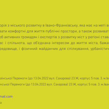
ія з міського розвитку в Івано-Франківську, яка має на меті 
ювати комфортні для життя публічні простори, а також розвиват
об активних громадян і експертів з розвитку міст у регіоні став
 і спільнота, що об’єднана інтересом до життя міста, бажа
редовище, і фізичний майданчик для спілкування, урбаністич
їнської Перемоги (до 13.04.2022 вул. Сахарова) 23 Ж, корпус 5 пов. 3. м.
нської Перемоги (до 13.04.2022 вул. Сахарова) 23 Ж, корпус 5 пов. 3. м.Ів
mail.com
ка