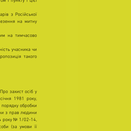
м 1 пункту 1 цієї 
рів з Російської 
езення на митну 
им на тимчасово 
ість учасника чи 
опозиція такого 
ро захист осіб у 
ічня 1981 року, 
 порядку обробки 
ни з прав людини 
 року № 1/02-14, 
би (за умови її 