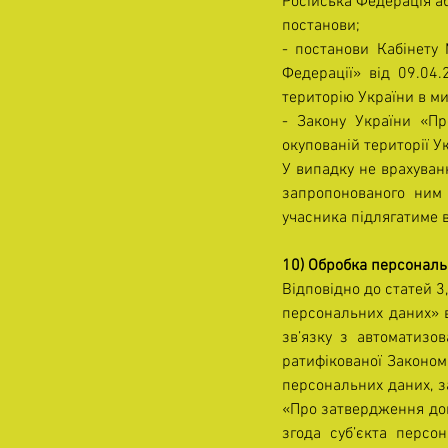
Російська Федерація аб
постанови;
- постанови Кабінету 
Федерації» від 09.04
територію України в ми
- Закону України «П
окупованій території У
У випадку не врахуван
запропонованого ним 
учасника підлягатиме 
10) Обробка персональ
Відповідно до статей 3
персональних даних» в
зв’язку з автоматизо
ратифікованої Законом
персональних даних, з
«Про затвердження док
згода суб’єкта персо