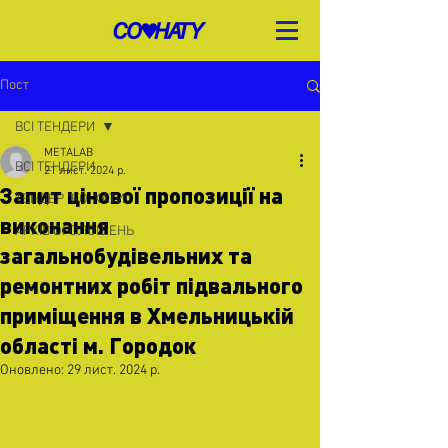
Пост
ВСІ ТЕНДЕРИ
METALAB
ВСІ ТЕНДЕРИ
21 лист. 2024 р.
Запит цінової пропозиції на
ТЕНДЕР "КО-ХАТИ"
виконання
АРХІВ ОГОЛОШЕНЬ
загальнобудівельних та
ремонтних робіт підвального
приміщення в Хмельницькій
області м. Городок
Оновлено:
29 лист. 2024 р.