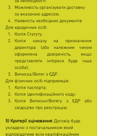
за необхідності.
Можливість організувати доставку 
за вказаною адресою.
Наявність необхідних документів
Для юридичних осіб:
Копія Статуту;
Копія наказу на призначення 
директора (або належним чином 
оформлена довіреність, якщо 
представляти інтереси буде інша 
особа);
Виписка/Витяг з ЄДР.
Для фізичних осіб-підприємців:
Копія паспорта;
Копія ідентифікаційного коду;
Копія Виписки/Витягу з ЄДР або 
свідоцтво про реєстрацію;
5) Критерії оцінювання: 
Договір буде 
укладено з постачальником який 
відповідатиме всім кваліфікаційним 