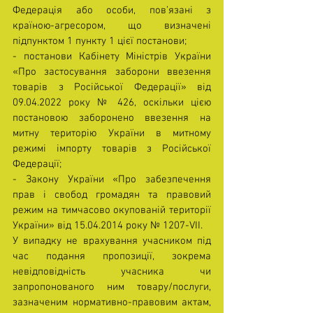
Федерація або особи, пов’язані з 
країною-агресором, що визначені 
підпунктом 1 пункту 1 цієї постанови;
- постанови Кабінету Міністрів України 
«Про застосування заборони ввезення 
товарів з Російської Федерації» від 
09.04.2022 року № 426, оскільки цією 
постановою заборонено ввезення на 
митну територію України в митному 
режимі імпорту товарів з Російської 
Федерації;
- Закону України «Про забезпечення 
прав і свобод громадян та правовий 
режим на тимчасово окупованій території 
України» від 15.04.2014 року № 1207-VII.
У випадку не врахування учасником під 
час подання пропозиції, зокрема 
невідповідність учасника чи 
запропонованого ним товару/послуги, 
зазначеним нормативно-правовим актам, 