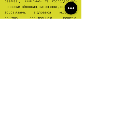
реалізації цивільно- та господарсько-
правових відносин, виконання договірних 
зобов’язань, відправки інформації 
поштою, електронною поштою, 
проведення розрахункових операцій 
тощо.
11) Акцепт пропозиції та термін 
укладання договору
Період розгляду пропозицій займає не 
менше 3 днів, з кінцевого строку 
надсилання пропозицій Замовник 
укладає договір про закупівлю з 
переможцем протягом 5 днів з дня 
визначення переможця.
12) Відміна замовником закупівлі чи 
визнання її такою, що не відбулася
Замовник може відмінити закупівлю в 
разі:
1) відсутності подальшої потреби в 