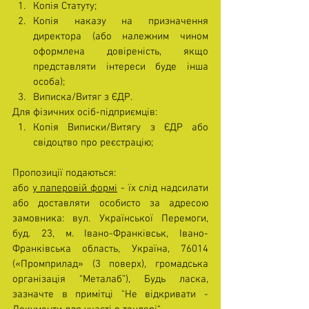
Копія Статуту;
Копія наказу на призначення 
директора (або належним чином 
оформлена довіреність, якщо 
представляти інтереси буде інша 
особа);
Виписка/Витяг з ЄДР.
Для фізичних осіб-підприємців:
Копія Виписки/Витягу з ЄДР або 
свідоцтво про реєстрацію;
Пропозиції подаються: 
або 
у паперовій формі
 - їх слід надсилати 
або доставляти особисто за адресою 
замовника: вул. Української Перемоги, 
буд. 23, м. Івано-Франківськ, Івано-
Франківська область, Україна, 76014 
(«Промприлад» (3 поверх), громадська 
організація “Металаб”), Будь ласка, 
зазначте в примітці "Не відкривати - 