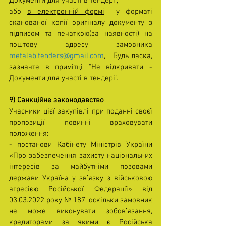
Документи для участі в тендері",
або 
в електронній формі
  у форматі 
сканованої копії оригіналу документу з 
підписом та печаткою(за наявності) на 
поштову адресу замовника 
metalab.tenders@gmail.com
,   Будь ласка, 
зазначте в примітці "Не відкривати - 
Документи для участі в тендері".
9) Санкційне законодавство
Учасники цієї закупівлі при поданні своєї 
пропозиції повинні враховувати 
положення:
- постанови Кабінету Міністрів України 
«Про забезпечення захисту національних 
інтересів за майбутніми позовами 
держави Україна у зв’язку з військовою 
агресією Російської Федерації» від 
03.03.2022 року № 187, оскільки замовник 
не може виконувати зобов’язання, 
кредиторами за якими є Російська 