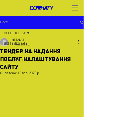
Пост
ВСІ ТЕНДЕРИ
METALAB
ВСІ ТЕНДЕРИ
7 лют. 2023 р.
ТЕНДЕР НА НАДАННЯ
ТЕНДЕР "КО-ХАТИ"
ПОСЛУГ НАЛАШТУВАННЯ
АРХІВ ОГОЛОШЕНЬ
САЙТУ
Оновлено:
13 вер. 2023 р.