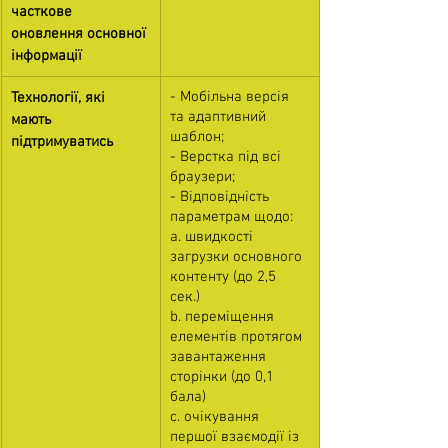
часткове 
оновлення основної 
інформації
- Мобільна версія 
Технології, які 
та адаптивний 
мають 
шаблон;
підтримуватись
- Верстка під всі 
браузери;
- Відповідність 
параметрам щодо:
a. швидкості 
загрузки основного 
контенту (до 2,5 
сек.)
b. переміщення 
елементів протягом 
завантаження 
сторінки (до 0,1 
бала)
c. очікування 
першої взаємодії із 