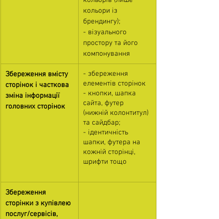
кольори із 
брендингу);
- візуального 
простору та його 
компонування
- збереження 
Збереження вмісту 
елементів сторінок 
сторінок і часткова 
- кнопки, шапка 
зміна інформації 
сайта, футер 
головних сторінок
(нижній колонтитул) 
та сайдбар;
- ідентичність 
шапки, футера на 
кожній сторінці, 
шрифти тощо
Збереження 
сторінки з купівлею 
послуг/сервісів, 