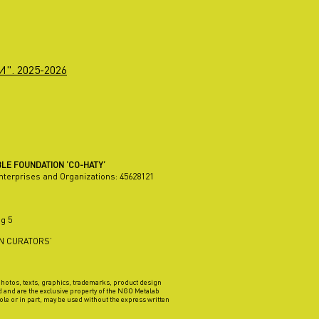
". 2025-2026
LE FOUNDATION ’CO-HATY’
Enterprises and Organizations:
45628121
g 5
AN CURATORS’
 photos, texts, graphics, trademarks, product design
d and are the exclusive property of the NGO Metalab
ole or in part, may be used without the express written