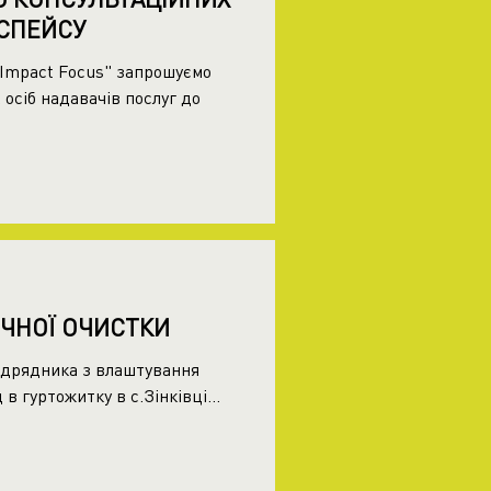
СПЕЙСУ
b Impact Focus" запрошуємо
 осіб надавачів послуг до
ІЧНОЇ ОЧИСТКИ
ідрядника з влаштування
в гуртожитку в с.Зінківці...