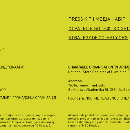
PRESS KIT | МЕДІА НАБІР
СТРАТЕГІЯ БО "БФ "КО-ХАТИ
STRATEGY OF CO-HATY ORG
а":
ФОНД "КО-ХАТИ"
CHARITABLE ORGANISATION ‘CHARITAB
National State Register of Ukrainian 
Address:
76014, Ivano-Frankivsk,
ус 5
Sakharova Akademika St, 23Zh, buildin
АЛАБ", ГРОМАДСЬКА ОРГАНІЗАЦІЯ
Founders:
NGO ‘METALAB’, NGO ‘URB
отографії, тексти, графіка, торгові марки,
All materials posted on this website, including
пи - захищені авторським правом і є
projects, product names, logos - are copyrighte
еталаб. Жодна частина цього веб-сайту,
Urban Laboratory. No part of this website, in wh
ез явної письмової згоди ГО Металаб.
consent of NGO Metalab.