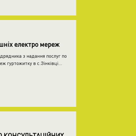
шніх електро мереж
ідрядника з надання послуг по
ж гуртожитку в с.Зінківці...
 КОНСУЛЬТАЦІЙНИХ