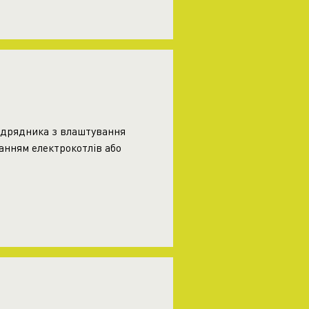
ідрядника з влаштування
анням електрокотлів або