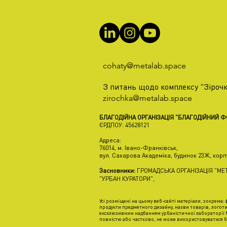
cohaty@metalab.space
З питань щодо комплексу "Зірочк
zirochka@metalab.space
БЛАГОДІЙНА ОРГАНІЗАЦІЯ "БЛАГОДІЙНИЙ 
ЄРДПОУ: 45628121
Адреса:
76014, м. Івано-Франківськ,
вул. Сахарова Академіка, будинок 23Ж, корп
Засновники:
ГРОМАДСЬКА ОРГАНІЗАЦІЯ "МЕТ
"УРБАН КУРАТОРИ",
Усі розміщені на цьому веб-сайті матеріали, зокрема: ф
продукти предметного дизайну, назви товарів, логоти
ексклюзивним надбанням урбаністичної лабораторії М
повністю або частково, не може використовуватися б